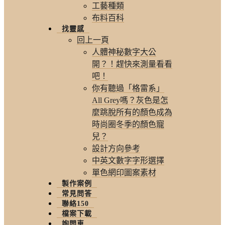
工藝種類
布料百科
找靈感
回上一頁
人體神秘數字大公
開？！趕快來測量看看
吧！
你有聽過「格雷系」
All Grey嗎？灰色是怎
麼跳脫所有的顏色成為
時尚圈冬季的顏色寵
兒？
設計方向參考
中英文數字字形選擇
單色網印圖案素材
製作案例
常見問答
聯絡150
檔案下載
詢問車