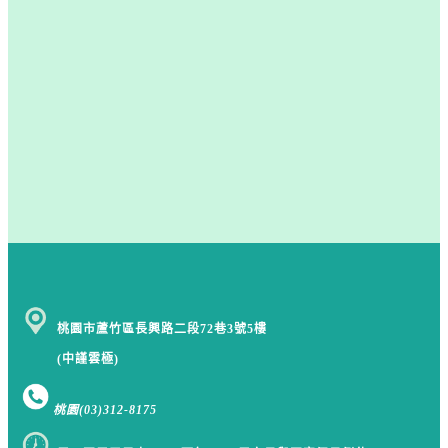
桃園市蘆竹區長興路二段72巷3號5樓
(中謹雲極)
桃園
(03)312-8175