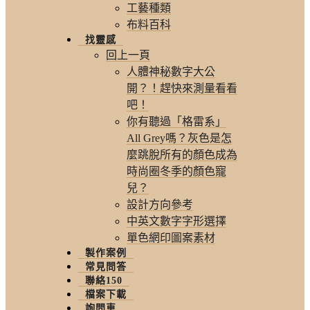
工藝種類
布料百科
找靈感
回上一頁
人體神秘數字大公
開？！趕快來測量看看
吧！
你有聽過「格雷系」
All Grey嗎？灰色是怎
麼跳脫所有的顏色成為
時尚圈冬季的顏色寵
兒？
設計方向參考
中英文數字字形選擇
單色網印圖案素材
製作案例
常見問答
聯絡150
檔案下載
詢問車