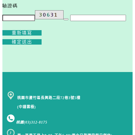
驗證碼
重新填寫
確定送出
桃園市蘆竹區長興路二段72巷3號5樓
(中謹雲極)
桃園
(03)312-8175