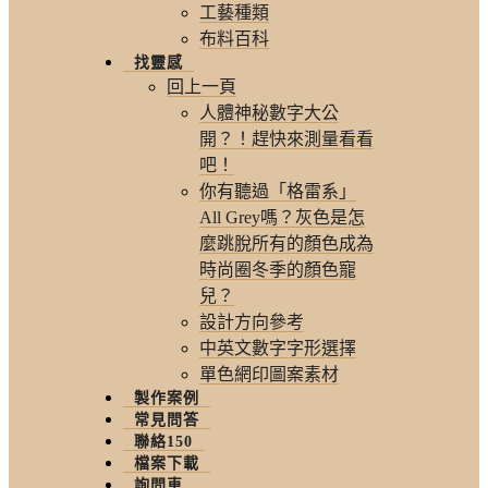
工藝種類
布料百科
找靈感
回上一頁
人體神秘數字大公
開？！趕快來測量看看
吧！
你有聽過「格雷系」
All Grey嗎？灰色是怎
麼跳脫所有的顏色成為
時尚圈冬季的顏色寵
兒？
設計方向參考
中英文數字字形選擇
單色網印圖案素材
製作案例
常見問答
聯絡150
檔案下載
詢問車